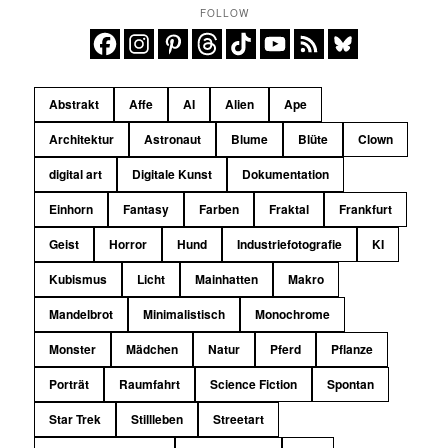
FOLLOW
Abstrakt
Affe
AI
Alien
Ape
Architektur
Astronaut
Blume
Blüte
Clown
digital art
Digitale Kunst
Dokumentation
Einhorn
Fantasy
Farben
Fraktal
Frankfurt
Geist
Horror
Hund
Industriefotografie
KI
Kubismus
Licht
Mainhatten
Makro
Mandelbrot
Minimalistisch
Monochrome
Monster
Mädchen
Natur
Pferd
Pflanze
Porträt
Raumfahrt
Science Fiction
Spontan
Star Trek
Stillleben
Streetart