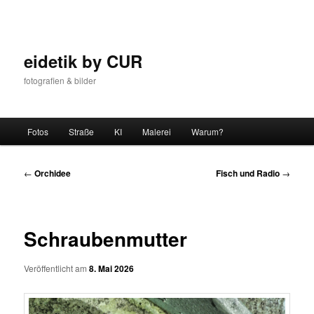
Zum
Inhalt
wechseln
eidetik by CUR
fotografien & bilder
Hauptmenü
Fotos
Straße
KI
Malerei
Warum?
Beitrags-
←
Orchidee
Fisch und Radio
→
Navigation
Schraubenmutter
Veröffentlicht am
8. Mai 2026