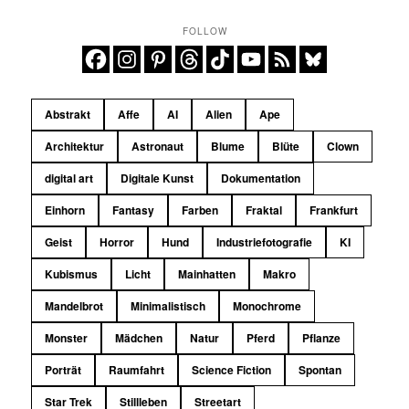
FOLLOW
Abstrakt
Affe
AI
Alien
Ape
Architektur
Astronaut
Blume
Blüte
Clown
digital art
Digitale Kunst
Dokumentation
Einhorn
Fantasy
Farben
Fraktal
Frankfurt
Geist
Horror
Hund
Industriefotografie
KI
Kubismus
Licht
Mainhatten
Makro
Mandelbrot
Minimalistisch
Monochrome
Monster
Mädchen
Natur
Pferd
Pflanze
Porträt
Raumfahrt
Science Fiction
Spontan
Star Trek
Stillleben
Streetart