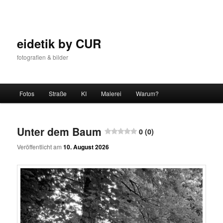
Zum
Zum
Inhalt
sekundären
wechseln
Inhalt
wechseln
eidetik by CUR
fotografien & bilder
Hauptmenü
Fotos
Straße
KI
Malerei
Warum?
Unter dem Baum
0 (0)
Veröffentlicht am
10. August 2026