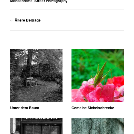
Monochrome
,
Street Photography
Beitrags-
←
Ältere Beiträge
Navigation
Unter dem Baum
Gemeine Sichelschrecke