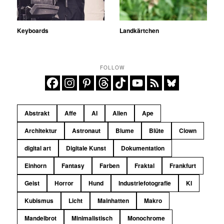
Keyboards
Landkärtchen
FOLLOW
Abstrakt
Affe
AI
Alien
Ape
Architektur
Astronaut
Blume
Blüte
Clown
digital art
Digitale Kunst
Dokumentation
Einhorn
Fantasy
Farben
Fraktal
Frankfurt
Geist
Horror
Hund
Industriefotografie
KI
Kubismus
Licht
Mainhatten
Makro
Mandelbrot
Minimalistisch
Monochrome