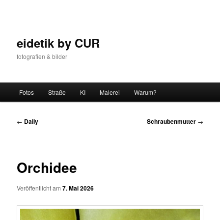
Zum
Inhalt
wechseln
eidetik by CUR
fotografien & bilder
Hauptmenü
Fotos
Straße
KI
Malerei
Warum?
Beitrags-
←
Daily
Schraubenmutter
→
Navigation
Orchidee
Veröffentlicht am
7. Mai 2026