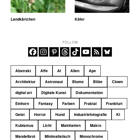
Landkärtchen
Käfer
FOLLOW
Abstrakt
Affe
AI
Alien
Ape
Architektur
Astronaut
Blume
Blüte
Clown
digital art
Digitale Kunst
Dokumentation
Einhorn
Fantasy
Farben
Fraktal
Frankfurt
Geist
Horror
Hund
Industriefotografie
KI
Kubismus
Licht
Mainhatten
Makro
Mandelbrot
Minimalistisch
Monochrome