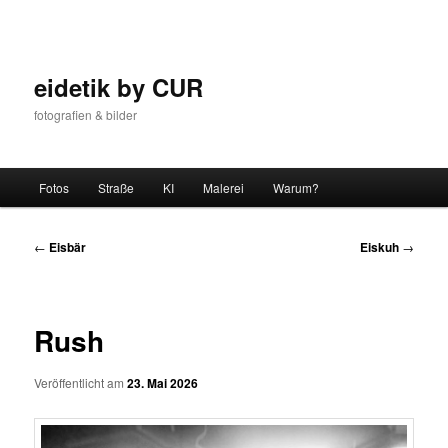
Zum
Inhalt
wechseln
eidetik by CUR
fotografien & bilder
Hauptmenü
Fotos
Straße
KI
Malerei
Warum?
Beitrags-
←
Eisbär
Eiskuh
→
Navigation
Rush
Veröffentlicht am
23. Mai 2026