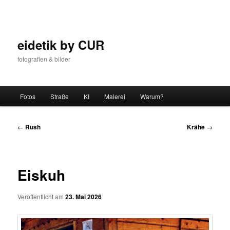
Zum
Inhalt
wechseln
eidetik by CUR
fotografien & bilder
Hauptmenü
Fotos
Straße
KI
Malerei
Warum?
Beitrags-
←
Rush
Krähe
→
Navigation
Eiskuh
Veröffentlicht am
23. Mai 2026