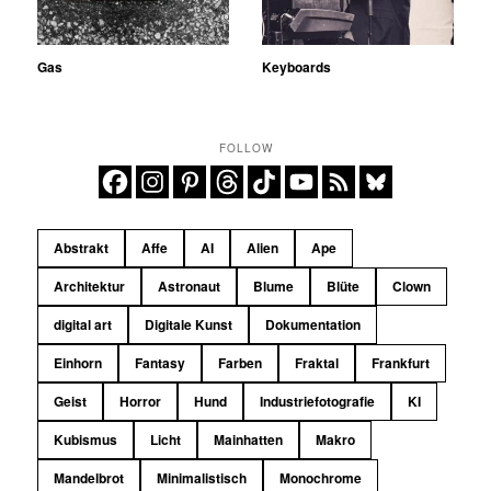
Gas
Keyboards
FOLLOW
Abstrakt
Affe
AI
Alien
Ape
Architektur
Astronaut
Blume
Blüte
Clown
digital art
Digitale Kunst
Dokumentation
Einhorn
Fantasy
Farben
Fraktal
Frankfurt
Geist
Horror
Hund
Industriefotografie
KI
Kubismus
Licht
Mainhatten
Makro
Mandelbrot
Minimalistisch
Monochrome