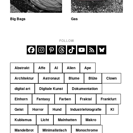
Big Bags
Gas
FOLLOW
Abstrakt
Affe
AI
Alien
Ape
Architektur
Astronaut
Blume
Blüte
Clown
digital art
Digitale Kunst
Dokumentation
Einhorn
Fantasy
Farben
Fraktal
Frankfurt
Geist
Horror
Hund
Industriefotografie
KI
Kubismus
Licht
Mainhatten
Makro
Mandelbrot
Minimalistisch
Monochrome