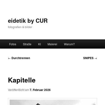
Zum
Inhalt
wechseln
eidetik by CUR
fotografien & bilder
Hauptmenü
Fotos
Straße
KI
Malerei
Warum?
Beitrags-
←
Durchtrennen
SNIPES
→
Navigation
Kapitelle
Veröffentlicht am
7. Februar 2026