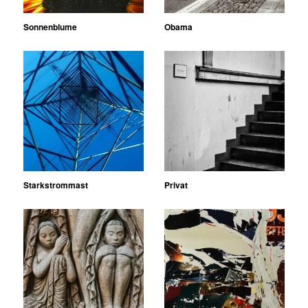
Sonnenblume
Obama
Starkstrommast
Privat