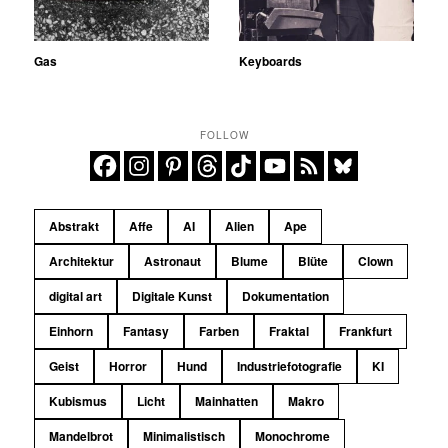
Gas
Keyboards
FOLLOW
Abstrakt
Affe
AI
Alien
Ape
Architektur
Astronaut
Blume
Blüte
Clown
digital art
Digitale Kunst
Dokumentation
Einhorn
Fantasy
Farben
Fraktal
Frankfurt
Geist
Horror
Hund
Industriefotografie
KI
Kubismus
Licht
Mainhatten
Makro
Mandelbrot
Minimalistisch
Monochrome