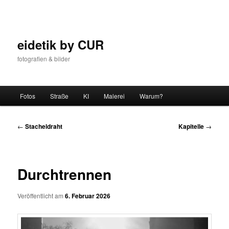
Zum
Inhalt
wechseln
eidetik by CUR
fotografien & bilder
Hauptmenü
Fotos
Straße
KI
Malerei
Warum?
Beitrags-
←
Stacheldraht
Kapitelle
→
Navigation
Durchtrennen
Veröffentlicht am
6. Februar 2026