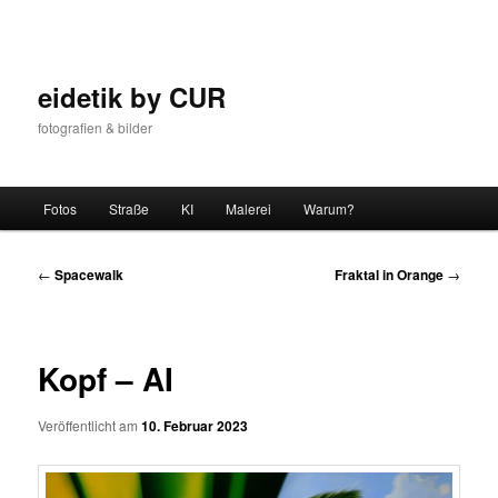
Zum
Inhalt
wechseln
eidetik by CUR
fotografien & bilder
Hauptmenü
Fotos
Straße
KI
Malerei
Warum?
Beitrags-
←
Spacewalk
Fraktal in Orange
→
Navigation
Kopf – AI
Veröffentlicht am
10. Februar 2023