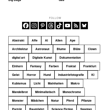
FOLLOW
Abstrakt
Affe
AI
Alien
Ape
Architektur
Astronaut
Blume
Blüte
Clown
digital art
Digitale Kunst
Dokumentation
Einhorn
Fantasy
Farben
Fraktal
Frankfurt
Geist
Horror
Hund
Industriefotografie
KI
Kubismus
Licht
Mainhatten
Makro
Mandelbrot
Minimalistisch
Monochrome
Monster
Mädchen
Natur
Pferd
Pflanze
Porträt
Raumfahrt
Science Fiction
Spontan