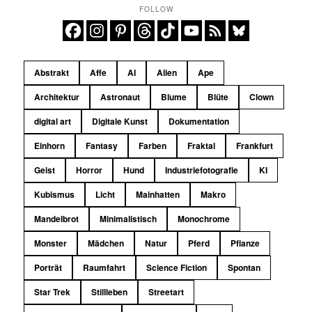
FOLLOW
Abstrakt
Affe
AI
Alien
Ape
Architektur
Astronaut
Blume
Blüte
Clown
digital art
Digitale Kunst
Dokumentation
Einhorn
Fantasy
Farben
Fraktal
Frankfurt
Geist
Horror
Hund
Industriefotografie
KI
Kubismus
Licht
Mainhatten
Makro
Mandelbrot
Minimalistisch
Monochrome
Monster
Mädchen
Natur
Pferd
Pflanze
Porträt
Raumfahrt
Science Fiction
Spontan
Star Trek
Stillleben
Streetart