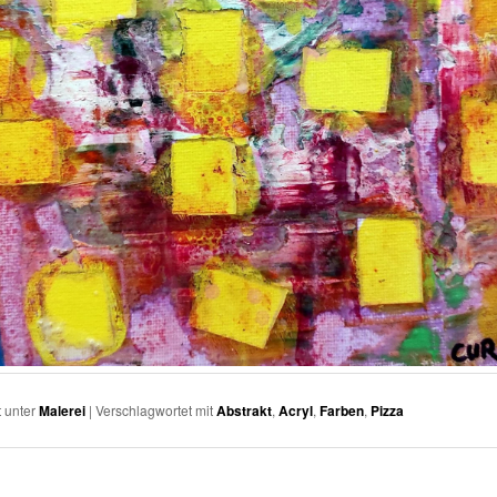
t unter
Malerei
|
Verschlagwortet mit
Abstrakt
,
Acryl
,
Farben
,
Pizza