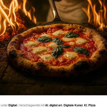
t unter
Digital
|
Verschlagwortet mit
AI
,
digital art
,
Digitale Kunst
,
KI
,
Pizza