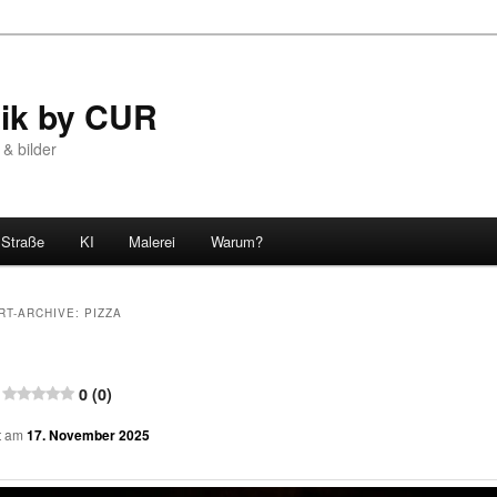
tik by CUR
 & bilder
Straße
KI
Malerei
Warum?
RT-ARCHIVE:
PIZZA
0 (0)
ht am
17. November 2025