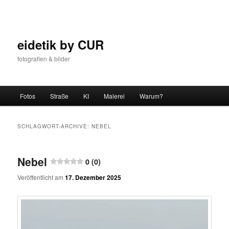
Zum
Zum
Inhalt
sekundären
wechseln
Inhalt
wechseln
eidetik by CUR
fotografien & bilder
Hauptmenü
Fotos
Straße
KI
Malerei
Warum?
SCHLAGWORT-ARCHIVE:
NEBEL
Nebel
0 (0)
Veröffentlicht am
17. Dezember 2025