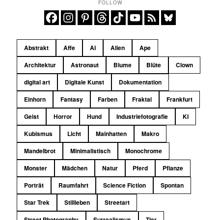
FOLLOW
Abstrakt
Affe
AI
Alien
Ape
Architektur
Astronaut
Blume
Blüte
Clown
digital art
Digitale Kunst
Dokumentation
Einhorn
Fantasy
Farben
Fraktal
Frankfurt
Geist
Horror
Hund
Industriefotografie
KI
Kubismus
Licht
Mainhatten
Makro
Mandelbrot
Minimalistisch
Monochrome
Monster
Mädchen
Natur
Pferd
Pflanze
Porträt
Raumfahrt
Science Fiction
Spontan
Star Trek
Stillleben
Streetart
Street Photography
Surrealismus
Tier