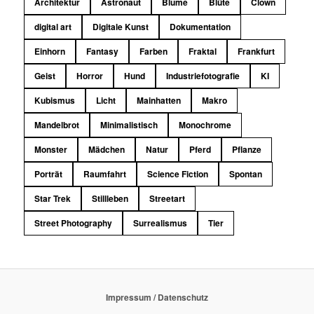
Architektur
Astronaut
Blume
Blüte
Clown
digital art
Digitale Kunst
Dokumentation
Einhorn
Fantasy
Farben
Fraktal
Frankfurt
Geist
Horror
Hund
Industriefotografie
KI
Kubismus
Licht
Mainhatten
Makro
Mandelbrot
Minimalistisch
Monochrome
Monster
Mädchen
Natur
Pferd
Pflanze
Porträt
Raumfahrt
Science Fiction
Spontan
Star Trek
Stillleben
Streetart
Street Photography
Surrealismus
Tier
Impressum / Datenschutz