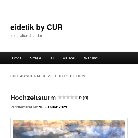
Zum
Zum
Inhalt
sekundären
wechseln
Inhalt
wechseln
eidetik by CUR
fotografien & bilder
Hauptmenü
Fotos
Straße
KI
Malerei
Warum?
SCHLAGWORT-ARCHIVE:
HOCHZEITSTURM
Hochzeitsturm
0 (0)
Veröffentlicht am
28. Januar 2023