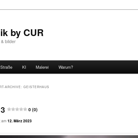
tik by CUR
 & bilder
Straße
KI
Malerei
Warum?
RT-ARCHIVE:
GEISTERHAUS
 3
0 (0)
ht am
12. März 2023