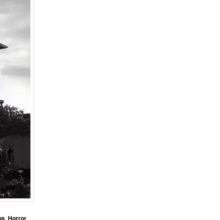
us
,
Horror
,