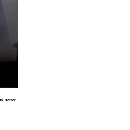
us
,
Horror
,