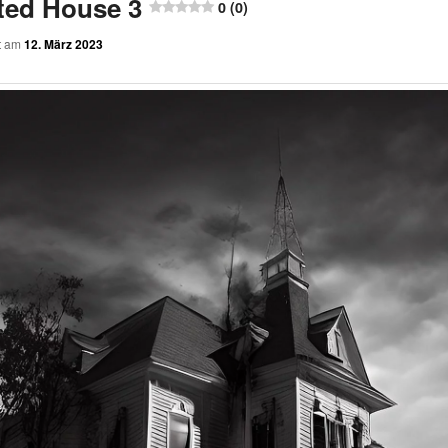
ted House 3
0 (0)
ht am
12. März 2023