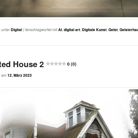
t unter
Digital
|
Verschlagwortet mit
AI
,
digital art
,
Digitale Kunst
,
Geist
,
Geisterha
ted House 2
0 (0)
ht am
12. März 2023