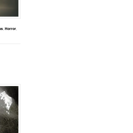
us
,
Horror
,