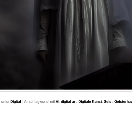
t unter
Digital
|
Verschlagwortet mit
AI
,
digital art
,
Digitale Kunst
,
Geist
,
Geisterha