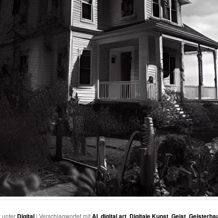
t unter
Digital
|
Verschlagwortet mit
AI
,
digital art
,
Digitale Kunst
,
Geist
,
Geisterha