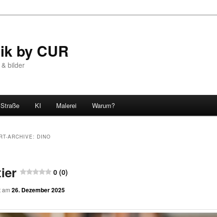
tik by CUR
 & bilder
Straße
KI
Malerei
Warum?
RT-ARCHIVE:
DINO
ier
0 (0)
ht am
26. Dezember 2025