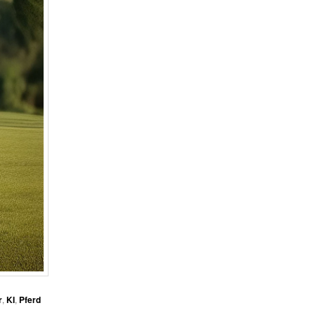
r
,
KI
,
Pferd