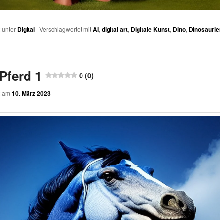
t unter
Digital
|
Verschlagwortet mit
AI
,
digital art
,
Digitale Kunst
,
Dino
,
Dinosaurie
Pferd 1
0 (0)
ht am
10. März 2023