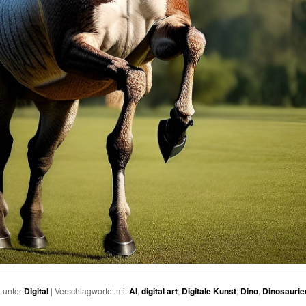
t unter
Digital
|
Verschlagwortet mit
AI
,
digital art
,
Digitale Kunst
,
Dino
,
Dinosaurie