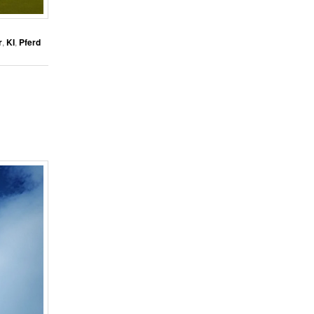
r
,
KI
,
Pferd