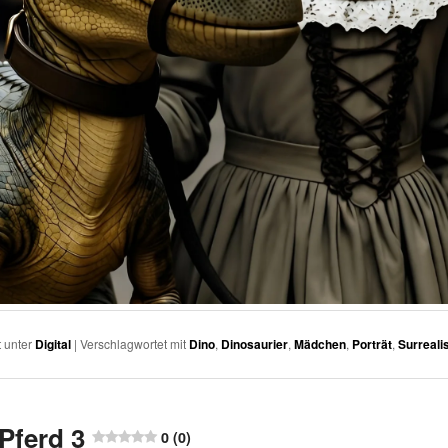
t unter
Digital
|
Verschlagwortet mit
Dino
,
Dinosaurier
,
Mädchen
,
Porträt
,
Surreal
Pferd 3
0 (0)