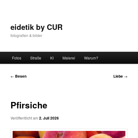
Zum
Inhalt
wechseln
eidetik by CUR
fotografien & bilder
Hauptmenü
Fotos
Straße
KI
Malerei
Warum?
Beitrags-
←
Besen
Liebe
→
Navigation
Pfirsiche
Veröffentlicht am
2. Juli 2026