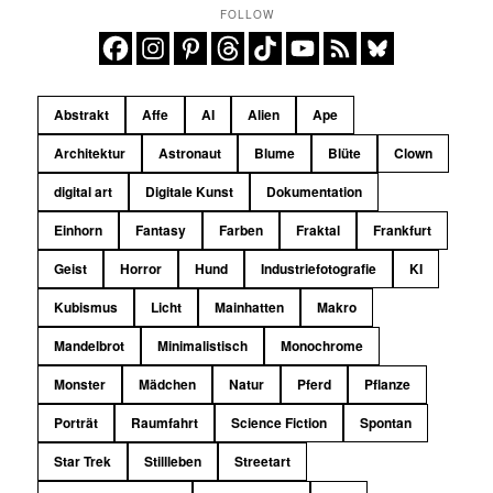
FOLLOW
Abstrakt
Affe
AI
Alien
Ape
Architektur
Astronaut
Blume
Blüte
Clown
digital art
Digitale Kunst
Dokumentation
Einhorn
Fantasy
Farben
Fraktal
Frankfurt
Geist
Horror
Hund
Industriefotografie
KI
Kubismus
Licht
Mainhatten
Makro
Mandelbrot
Minimalistisch
Monochrome
Monster
Mädchen
Natur
Pferd
Pflanze
Porträt
Raumfahrt
Science Fiction
Spontan
Star Trek
Stillleben
Streetart