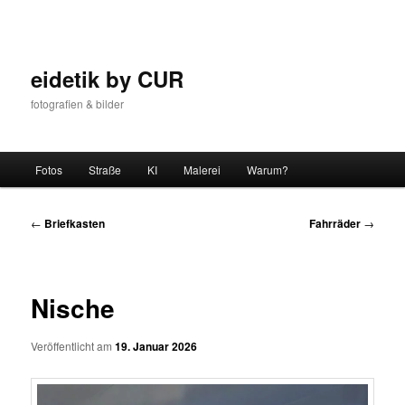
Zum
Inhalt
wechseln
eidetik by CUR
fotografien & bilder
Hauptmenü
Fotos
Straße
KI
Malerei
Warum?
Beitrags-
←
Briefkasten
Fahrräder
→
Navigation
Nische
Veröffentlicht am
19. Januar 2026