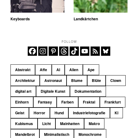
Keyboards
Landkärtchen
FOLLOW
Abstrakt
Affe
AI
Alien
Ape
Architektur
Astronaut
Blume
Blüte
Clown
digital art
Digitale Kunst
Dokumentation
Einhorn
Fantasy
Farben
Fraktal
Frankfurt
Geist
Horror
Hund
Industriefotografie
KI
Kubismus
Licht
Mainhatten
Makro
Mandelbrot
Minimalistisch
Monochrome