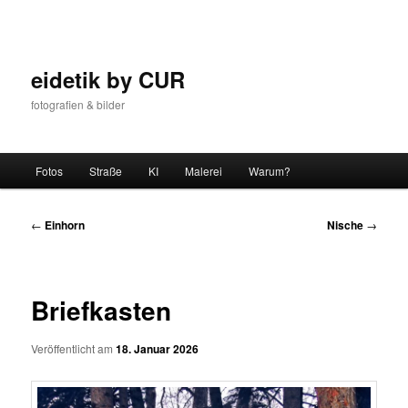
Zum
Inhalt
wechseln
eidetik by CUR
fotografien & bilder
Hauptmenü
Fotos
Straße
KI
Malerei
Warum?
Beitrags-
←
Einhorn
Nische
→
Navigation
Briefkasten
Veröffentlicht am
18. Januar 2026