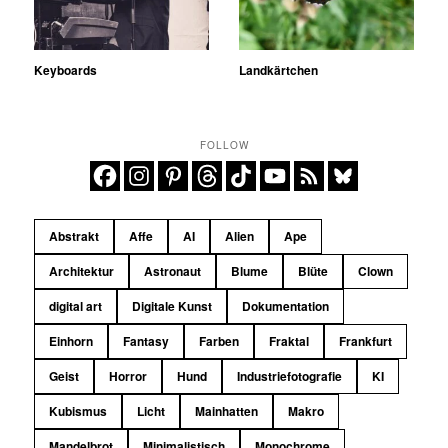
Keyboards
Landkärtchen
FOLLOW
Abstrakt
Affe
AI
Alien
Ape
Architektur
Astronaut
Blume
Blüte
Clown
digital art
Digitale Kunst
Dokumentation
Einhorn
Fantasy
Farben
Fraktal
Frankfurt
Geist
Horror
Hund
Industriefotografie
KI
Kubismus
Licht
Mainhatten
Makro
Mandelbrot
Minimalistisch
Monochrome