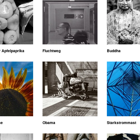
 Apfelpaprika
Fluchtweg
Buddha
me
Obama
Starkstrommast