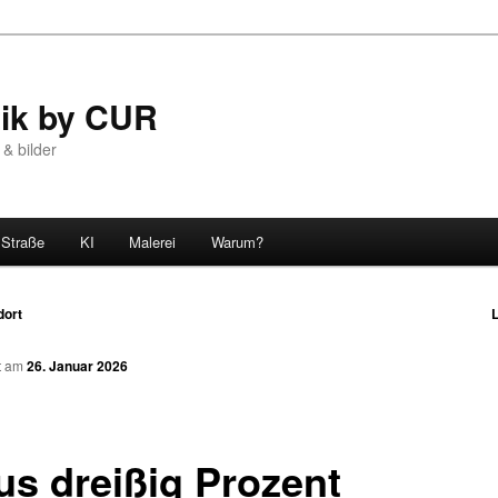
tik by CUR
 & bilder
Straße
KI
Malerei
Warum?
dort
L
n
ht am
26. Januar 2026
us dreißig Prozent