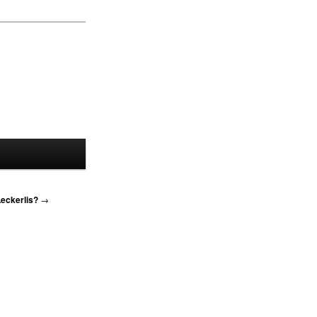
eckerlis?
→