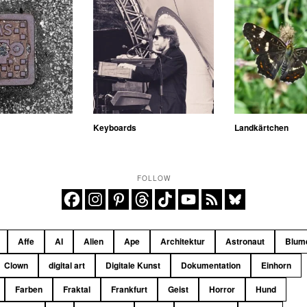
Keyboards
Landkärtchen
FOLLOW
Affe
AI
Alien
Ape
Architektur
Astronaut
Blum
Clown
digital art
Digitale Kunst
Dokumentation
Einhorn
Farben
Fraktal
Frankfurt
Geist
Horror
Hund