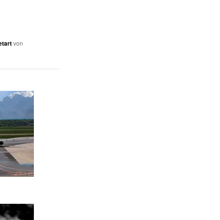
etart
von