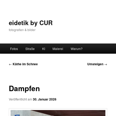
Zum
Inhalt
wechseln
eidetik by CUR
fotografien & bilder
Hauptmenü
Fotos
Straße
KI
Malerei
Warum?
Beitrags-
←
Käthe im Schnee
Umsteigen
→
Navigation
Dampfen
Veröffentlicht am
30. Januar 2026