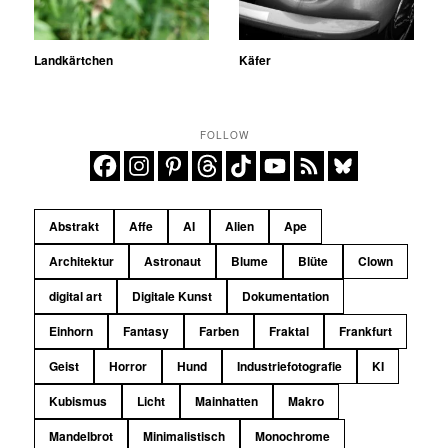
Landkärtchen
Käfer
FOLLOW
Abstrakt
Affe
AI
Alien
Ape
Architektur
Astronaut
Blume
Blüte
Clown
digital art
Digitale Kunst
Dokumentation
Einhorn
Fantasy
Farben
Fraktal
Frankfurt
Geist
Horror
Hund
Industriefotografie
KI
Kubismus
Licht
Mainhatten
Makro
Mandelbrot
Minimalistisch
Monochrome