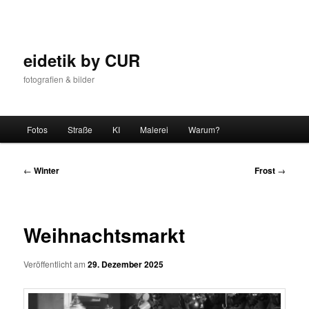
Zum
Inhalt
wechseln
eidetik by CUR
fotografien & bilder
Hauptmenü
Fotos
Straße
KI
Malerei
Warum?
Beitrags-
←
Winter
Frost
→
Navigation
Weihnachtsmarkt
Veröffentlicht am
29. Dezember 2025