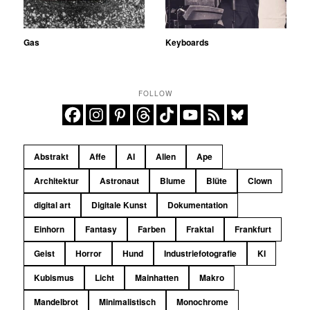
Gas
Keyboards
FOLLOW
Abstrakt
Affe
AI
Alien
Ape
Architektur
Astronaut
Blume
Blüte
Clown
digital art
Digitale Kunst
Dokumentation
Einhorn
Fantasy
Farben
Fraktal
Frankfurt
Geist
Horror
Hund
Industriefotografie
KI
Kubismus
Licht
Mainhatten
Makro
Mandelbrot
Minimalistisch
Monochrome