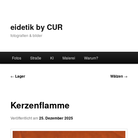
Zum
Inhalt
wechseln
eidetik by CUR
fotografien & bilder
Hauptmenü
Fotos
Straße
KI
Malerei
Warum?
Beitrags-
←
Lager
Wälzen
→
Navigation
Kerzenflamme
Veröffentlicht am
25. Dezember 2025