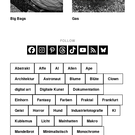
Big Bags
Gas
FOLLOW
Abstrakt
Affe
AI
Alien
Ape
Architektur
Astronaut
Blume
Blüte
Clown
digital art
Digitale Kunst
Dokumentation
Einhorn
Fantasy
Farben
Fraktal
Frankfurt
Geist
Horror
Hund
Industriefotografie
KI
Kubismus
Licht
Mainhatten
Makro
Mandelbrot
Minimalistisch
Monochrome