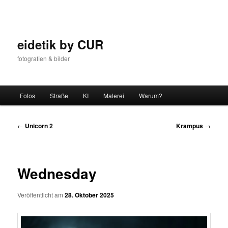
Zum
Inhalt
wechseln
eidetik by CUR
fotografien & bilder
Hauptmenü
Fotos
Straße
KI
Malerei
Warum?
Beitrags-
←
Unicorn 2
Krampus
→
Navigation
Wednesday
Veröffentlicht am
28. Oktober 2025