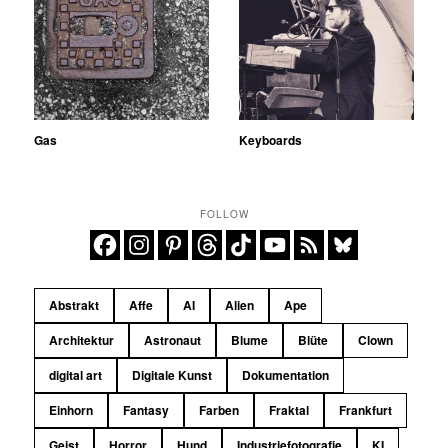
Gas
Keyboards
FOLLOW
Abstrakt
Affe
AI
Alien
Ape
Architektur
Astronaut
Blume
Blüte
Clown
digital art
Digitale Kunst
Dokumentation
Einhorn
Fantasy
Farben
Fraktal
Frankfurt
Geist
Horror
Hund
Industriefotografie
KI