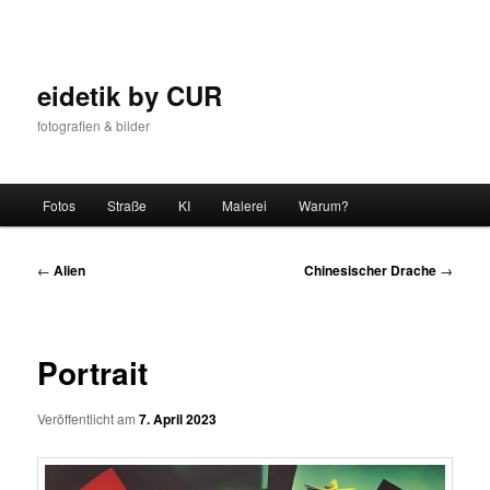
Zum
Inhalt
wechseln
eidetik by CUR
fotografien & bilder
Hauptmenü
Fotos
Straße
KI
Malerei
Warum?
Beitrags-
←
Alien
Chinesischer Drache
→
Navigation
Portrait
Veröffentlicht am
7. April 2023