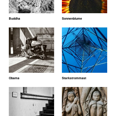
Buddha
Sonnenblume
Obama
Starkstrommast