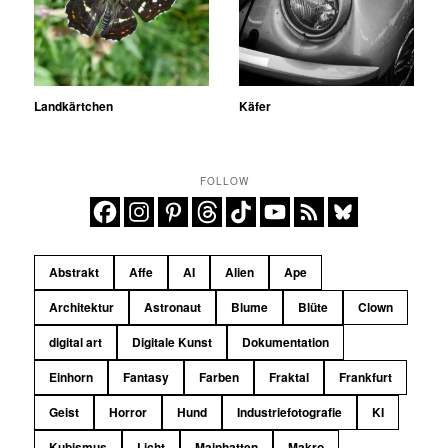
Landkärtchen
Käfer
FOLLOW
Abstrakt
Affe
AI
Alien
Ape
Architektur
Astronaut
Blume
Blüte
Clown
digital art
Digitale Kunst
Dokumentation
Einhorn
Fantasy
Farben
Fraktal
Frankfurt
Geist
Horror
Hund
Industriefotografie
KI
Kubismus
Licht
Mainhatten
Makro