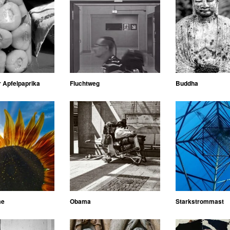
 Apfelpaprika
Fluchtweg
Buddha
me
Obama
Starkstrommast