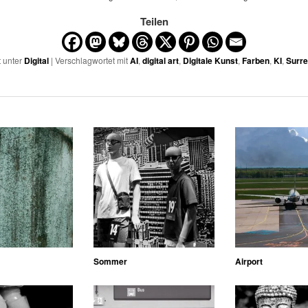
Teilen
t unter
Digital
| Verschlagwortet mit
AI
,
digital art
,
Digitale Kunst
,
Farben
,
KI
,
Surr
Sommer
Airport