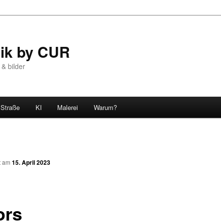
tik by CUR
 & bilder
Straße
KI
Malerei
Warum?
n
ht am
15. April 2023
ors