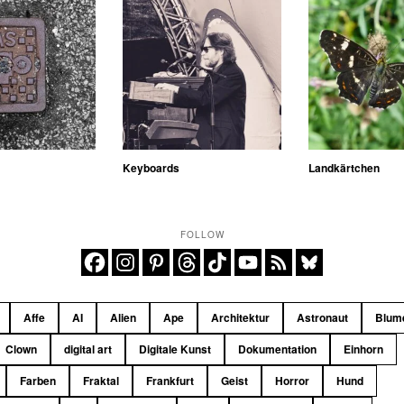
Keyboards
Landkärtchen
FOLLOW
Affe
AI
Alien
Ape
Architektur
Astronaut
Blum
Clown
digital art
Digitale Kunst
Dokumentation
Einhorn
Farben
Fraktal
Frankfurt
Geist
Horror
Hund