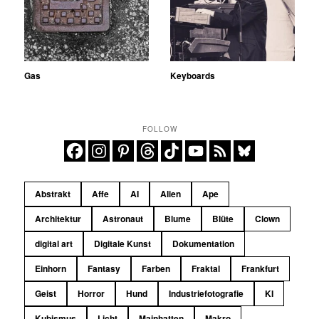
Gas
Keyboards
FOLLOW
Abstrakt
Affe
AI
Alien
Ape
Architektur
Astronaut
Blume
Blüte
Clown
digital art
Digitale Kunst
Dokumentation
Einhorn
Fantasy
Farben
Fraktal
Frankfurt
Geist
Horror
Hund
Industriefotografie
KI
Kubismus
Licht
Mainhatten
Makro