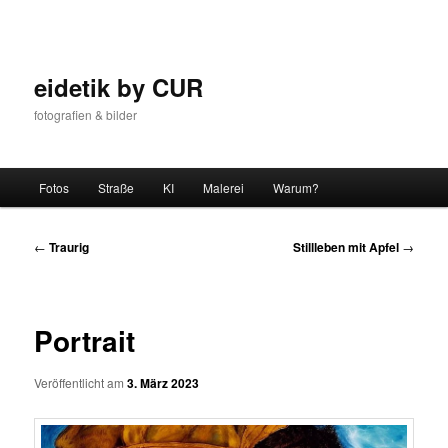
Zum
Inhalt
wechseln
eidetik by CUR
fotografien & bilder
Hauptmenü
Fotos
Straße
KI
Malerei
Warum?
Beitrags-
←
Traurig
Stillleben mit Apfel
→
Navigation
Portrait
Veröffentlicht am
3. März 2023