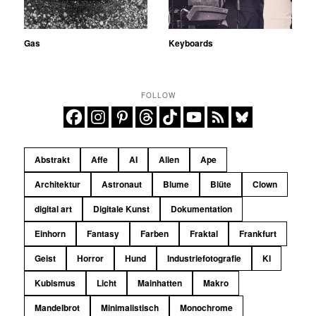
Gas
Keyboards
FOLLOW
Abstrakt
Affe
AI
Alien
Ape
Architektur
Astronaut
Blume
Blüte
Clown
digital art
Digitale Kunst
Dokumentation
Einhorn
Fantasy
Farben
Fraktal
Frankfurt
Geist
Horror
Hund
Industriefotografie
KI
Kubismus
Licht
Mainhatten
Makro
Mandelbrot
Minimalistisch
Monochrome