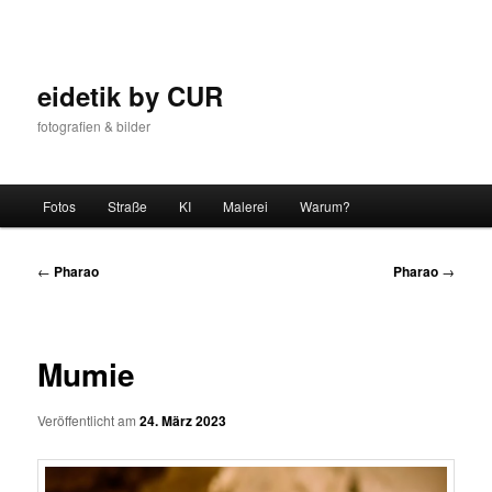
Zum
Inhalt
wechseln
eidetik by CUR
fotografien & bilder
Hauptmenü
Fotos
Straße
KI
Malerei
Warum?
Beitrags-
←
Pharao
Pharao
→
Navigation
Mumie
Veröffentlicht am
24. März 2023