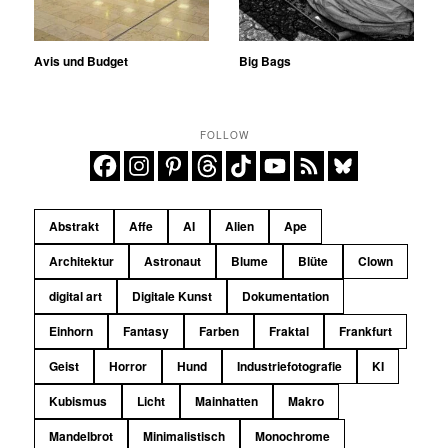
Avis und Budget
Big Bags
FOLLOW
Abstrakt
Affe
AI
Alien
Ape
Architektur
Astronaut
Blume
Blüte
Clown
digital art
Digitale Kunst
Dokumentation
Einhorn
Fantasy
Farben
Fraktal
Frankfurt
Geist
Horror
Hund
Industriefotografie
KI
Kubismus
Licht
Mainhatten
Makro
Mandelbrot
Minimalistisch
Monochrome