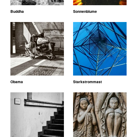
Buddha
Sonnenblume
Obama
Starkstrommast