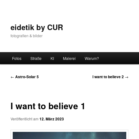
Zum
Inhalt
wechseln
eidetik by CUR
fotografien & bilder
Hauptmenü
Fotos
Straße
KI
Malerei
Warum?
Beitrags-
←
Astro-Solar 5
I want to believe 2
→
Navigation
I want to believe 1
Veröffentlicht am
12. März 2023