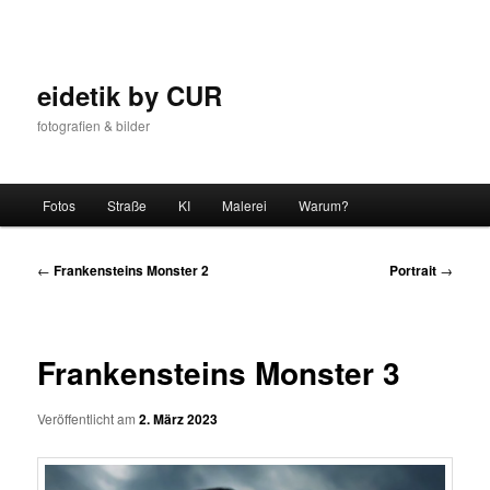
Zum
Inhalt
wechseln
eidetik by CUR
fotografien & bilder
Hauptmenü
Fotos
Straße
KI
Malerei
Warum?
Beitrags-
←
Frankensteins Monster 2
Portrait
→
Navigation
Frankensteins Monster 3
Veröffentlicht am
2. März 2023