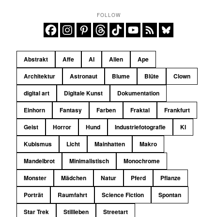
FOLLOW
Abstrakt
Affe
AI
Alien
Ape
Architektur
Astronaut
Blume
Blüte
Clown
digital art
Digitale Kunst
Dokumentation
Einhorn
Fantasy
Farben
Fraktal
Frankfurt
Geist
Horror
Hund
Industriefotografie
KI
Kubismus
Licht
Mainhatten
Makro
Mandelbrot
Minimalistisch
Monochrome
Monster
Mädchen
Natur
Pferd
Pflanze
Porträt
Raumfahrt
Science Fiction
Spontan
Star Trek
Stillleben
Streetart