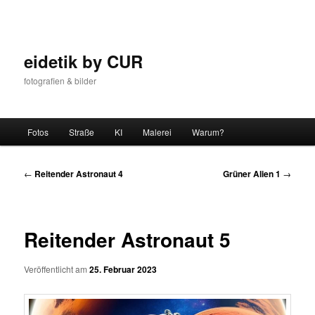
Zum
Inhalt
wechseln
eidetik by CUR
fotografien & bilder
Hauptmenü
Fotos
Straße
KI
Malerei
Warum?
Beitrags-
←
Reitender Astronaut 4
Grüner Alien 1
→
Navigation
Reitender Astronaut 5
Veröffentlicht am
25. Februar 2023