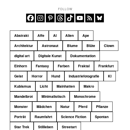
FOLLOW
Abstrakt
Affe
AI
Alien
Ape
Architektur
Astronaut
Blume
Blüte
Clown
digital art
Digitale Kunst
Dokumentation
Einhorn
Fantasy
Farben
Fraktal
Frankfurt
Geist
Horror
Hund
Industriefotografie
KI
Kubismus
Licht
Mainhatten
Makro
Mandelbrot
Minimalistisch
Monochrome
Monster
Mädchen
Natur
Pferd
Pflanze
Porträt
Raumfahrt
Science Fiction
Spontan
Star Trek
Stillleben
Streetart