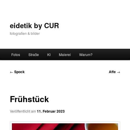
Zum
Inhalt
wechseln
eidetik by CUR
fotografien & bilder
Hauptmenü
Fotos
Straße
KI
Malerei
Warum?
Beitrags-
←
Spock
Affe
→
Navigation
Frühstück
Veröffentlicht am
11. Februar 2023