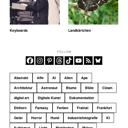
Keyboards
Landkärtchen
FOLLOW
Abstrakt
Affe
AI
Alien
Ape
Architektur
Astronaut
Blume
Blüte
Clown
digital art
Digitale Kunst
Dokumentation
Einhorn
Fantasy
Farben
Fraktal
Frankfurt
Geist
Horror
Hund
Industriefotografie
KI
Kubismus
Licht
Mainhatten
Makro