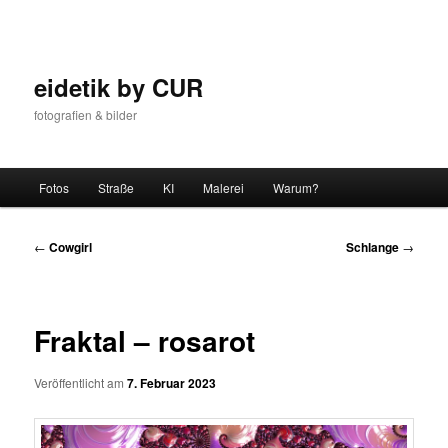
Zum
Inhalt
wechseln
eidetik by CUR
fotografien & bilder
Hauptmenü
Fotos
Straße
KI
Malerei
Warum?
Beitrags-
←
Cowgirl
Schlange
→
Navigation
Fraktal – rosarot
Veröffentlicht am
7. Februar 2023