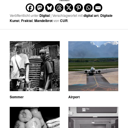
Veröffentlicht unter
Digital
| Verschlagwortet mit
digital art
,
Digitale
Kunst
,
Fraktal
,
Mandelbrot
von
CUR
.
Sommer
Airport