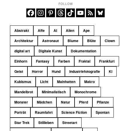
FOLLOW
Abstrakt
Affe
AI
Alien
Ape
Architektur
Astronaut
Blume
Blüte
Clown
digital art
Digitale Kunst
Dokumentation
Einhorn
Fantasy
Farben
Fraktal
Frankfurt
Geist
Horror
Hund
Industriefotografie
KI
Kubismus
Licht
Mainhatten
Makro
Mandelbrot
Minimalistisch
Monochrome
Monster
Mädchen
Natur
Pferd
Pflanze
Porträt
Raumfahrt
Science Fiction
Spontan
Star Trek
Stillleben
Streetart