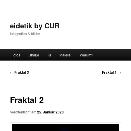
Zum
Inhalt
wechseln
eidetik by CUR
fotografien & bilder
Hauptmenü
Fotos
Straße
KI
Malerei
Warum?
Beitrags-
←
Fraktal 3
Fraktal 1
→
Navigation
Fraktal 2
Veröffentlicht am
25. Januar 2023