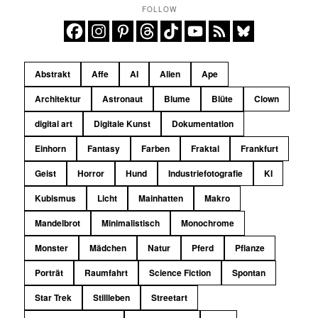
FOLLOW
Abstrakt
Affe
AI
Alien
Ape
Architektur
Astronaut
Blume
Blüte
Clown
digital art
Digitale Kunst
Dokumentation
Einhorn
Fantasy
Farben
Fraktal
Frankfurt
Geist
Horror
Hund
Industriefotografie
KI
Kubismus
Licht
Mainhatten
Makro
Mandelbrot
Minimalistisch
Monochrome
Monster
Mädchen
Natur
Pferd
Pflanze
Porträt
Raumfahrt
Science Fiction
Spontan
Star Trek
Stillleben
Streetart