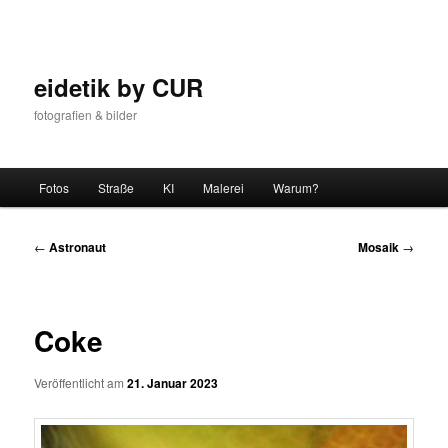
Zum
Inhalt
wechseln
eidetik by CUR
fotografien & bilder
Hauptmenü
Fotos
Straße
KI
Malerei
Warum?
Beitrags-
←
Astronaut
Mosaik
→
Navigation
Coke
Veröffentlicht am
21. Januar 2023