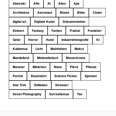
Abstrakt
Affe
AI
Alien
Ape
Architektur
Astronaut
Blume
Blüte
Clown
digital art
Digitale Kunst
Dokumentation
Einhorn
Fantasy
Farben
Fraktal
Frankfurt
Geist
Horror
Hund
Industriefotografie
KI
Kubismus
Licht
Mainhatten
Makro
Mandelbrot
Minimalistisch
Monochrome
Monster
Mädchen
Natur
Pferd
Pflanze
Porträt
Raumfahrt
Science Fiction
Spontan
Star Trek
Stillleben
Streetart
Street Photography
Surrealismus
Tier