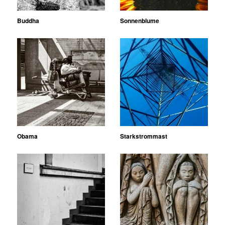
Buddha
Sonnenblume
Obama
Starkstrommast