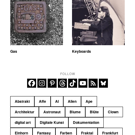
Gas
Keyboards
FOLLOW
Abstrakt
Affe
AI
Alien
Ape
Architektur
Astronaut
Blume
Blüte
Clown
digital art
Digitale Kunst
Dokumentation
Einhorn
Fantasy
Farben
Fraktal
Frankfurt