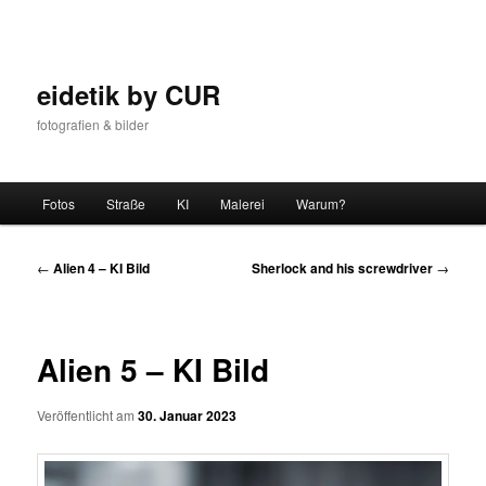
Zum
Inhalt
wechseln
eidetik by CUR
fotografien & bilder
Hauptmenü
Fotos
Straße
KI
Malerei
Warum?
Beitrags-
←
Alien 4 – KI Bild
Sherlock and his screwdriver
→
Navigation
Alien 5 – KI Bild
Veröffentlicht am
30. Januar 2023