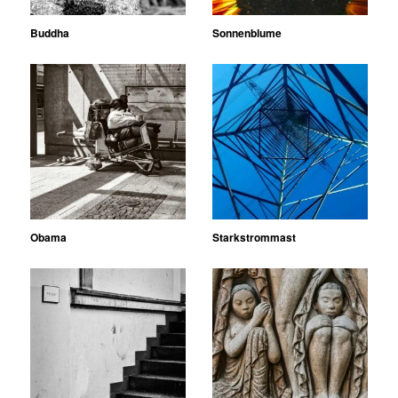
Buddha
Sonnenblume
Obama
Starkstrommast