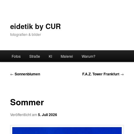
Zum
Inhalt
wechseln
eidetik by CUR
fotografien & bilder
Hauptmenü
Fotos
Straße
KI
Malerei
Warum?
Beitrags-
←
Sonnenblumen
F.A.Z. Tower Frankfurt
→
Navigation
Sommer
Veröffentlicht am
5. Juli 2026