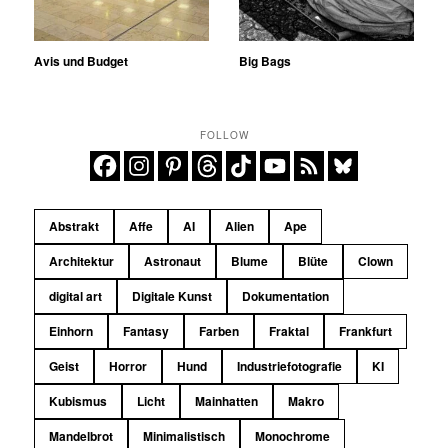
Avis und Budget
Big Bags
FOLLOW
Abstrakt
Affe
AI
Alien
Ape
Architektur
Astronaut
Blume
Blüte
Clown
digital art
Digitale Kunst
Dokumentation
Einhorn
Fantasy
Farben
Fraktal
Frankfurt
Geist
Horror
Hund
Industriefotografie
KI
Kubismus
Licht
Mainhatten
Makro
Mandelbrot
Minimalistisch
Monochrome