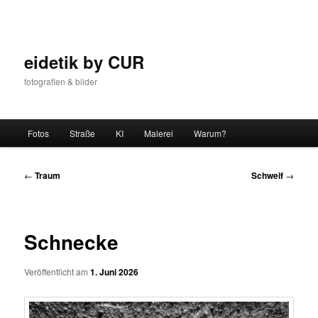
Zum
Inhalt
wechseln
eidetik by CUR
fotografien & bilder
Hauptmenü
Fotos
Straße
KI
Malerei
Warum?
Beitrags-
←
Traum
Schweif
→
Navigation
Schnecke
Veröffentlicht am
1. Juni 2026