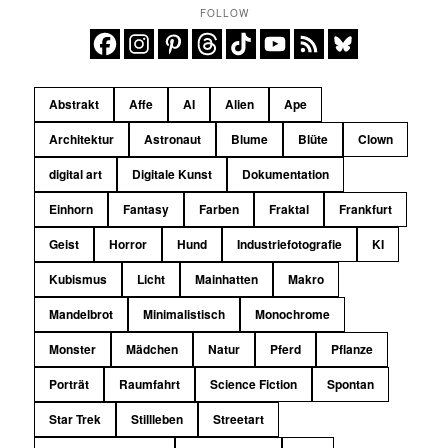
FOLLOW
Abstrakt
Affe
AI
Alien
Ape
Architektur
Astronaut
Blume
Blüte
Clown
digital art
Digitale Kunst
Dokumentation
Einhorn
Fantasy
Farben
Fraktal
Frankfurt
Geist
Horror
Hund
Industriefotografie
KI
Kubismus
Licht
Mainhatten
Makro
Mandelbrot
Minimalistisch
Monochrome
Monster
Mädchen
Natur
Pferd
Pflanze
Porträt
Raumfahrt
Science Fiction
Spontan
Star Trek
Stillleben
Streetart