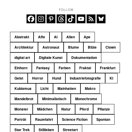
FOLLOW
Abstrakt
Affe
AI
Alien
Ape
Architektur
Astronaut
Blume
Blüte
Clown
digital art
Digitale Kunst
Dokumentation
Einhorn
Fantasy
Farben
Fraktal
Frankfurt
Geist
Horror
Hund
Industriefotografie
KI
Kubismus
Licht
Mainhatten
Makro
Mandelbrot
Minimalistisch
Monochrome
Monster
Mädchen
Natur
Pferd
Pflanze
Porträt
Raumfahrt
Science Fiction
Spontan
Star Trek
Stillleben
Streetart