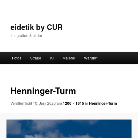
Zum
Inhalt
wechseln
eidetik by CUR
fotografien & bilder
Hauptmenü
Fotos
Straße
KI
Malerei
Warum?
Bilder-
Navigat
Henninger-Turm
Veröffentlicht
10. Juni 2026
am
1200 × 1615
in
Henninger-Turm