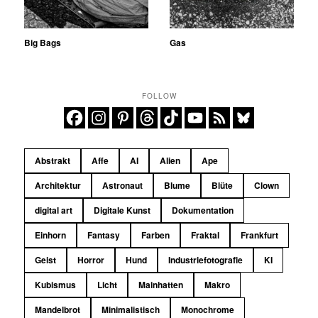
Big Bags
Gas
FOLLOW
Abstrakt
Affe
AI
Alien
Ape
Architektur
Astronaut
Blume
Blüte
Clown
digital art
Digitale Kunst
Dokumentation
Einhorn
Fantasy
Farben
Fraktal
Frankfurt
Geist
Horror
Hund
Industriefotografie
KI
Kubismus
Licht
Mainhatten
Makro
Mandelbrot
Minimalistisch
Monochrome