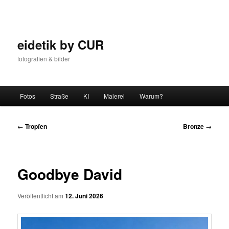
Zum
Inhalt
wechseln
eidetik by CUR
fotografien & bilder
Hauptmenü
Fotos
Straße
KI
Malerei
Warum?
Beitrags-
←
Tropfen
Bronze
→
Navigation
Goodbye David
Veröffentlicht am
12. Juni 2026