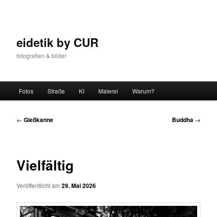
Zum
Inhalt
wechseln
eidetik by CUR
fotografien & bilder
Hauptmenü
Fotos
Straße
KI
Malerei
Warum?
Beitrags-
←
Gießkanne
Buddha
→
Navigation
Vielfältig
Veröffentlicht am
29. Mai 2026