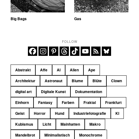
Big Bags
Gas
FOLLOW
Abstrakt
Affe
AI
Alien
Ape
Architektur
Astronaut
Blume
Blüte
Clown
digital art
Digitale Kunst
Dokumentation
Einhorn
Fantasy
Farben
Fraktal
Frankfurt
Geist
Horror
Hund
Industriefotografie
KI
Kubismus
Licht
Mainhatten
Makro
Mandelbrot
Minimalistisch
Monochrome