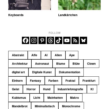
Keyboards
Landkärtchen
FOLLOW
Abstrakt
Affe
AI
Alien
Ape
Architektur
Astronaut
Blume
Blüte
Clown
digital art
Digitale Kunst
Dokumentation
Einhorn
Fantasy
Farben
Fraktal
Frankfurt
Geist
Horror
Hund
Industriefotografie
KI
Kubismus
Licht
Mainhatten
Makro
Mandelbrot
Minimalistisch
Monochrome