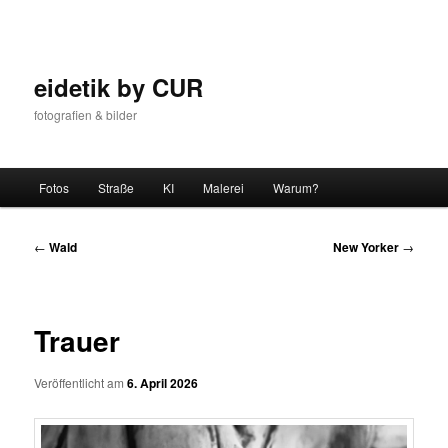
Zum
Inhalt
wechseln
eidetik by CUR
fotografien & bilder
Hauptmenü
Fotos
Straße
KI
Malerei
Warum?
Beitrags-
←
Wald
New Yorker
→
Navigation
Trauer
Veröffentlicht am
6. April 2026