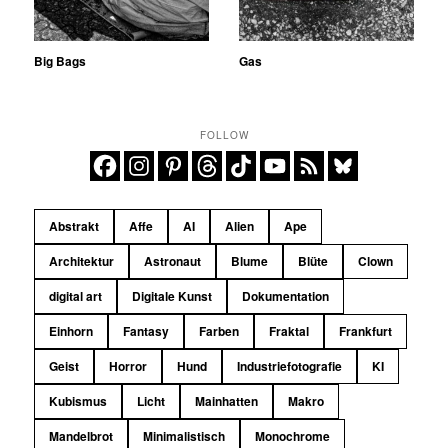
Big Bags
Gas
FOLLOW
Abstrakt
Affe
AI
Alien
Ape
Architektur
Astronaut
Blume
Blüte
Clown
digital art
Digitale Kunst
Dokumentation
Einhorn
Fantasy
Farben
Fraktal
Frankfurt
Geist
Horror
Hund
Industriefotografie
KI
Kubismus
Licht
Mainhatten
Makro
Mandelbrot
Minimalistisch
Monochrome