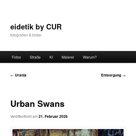
Zum
Inhalt
wechseln
eidetik by CUR
fotografien & bilder
Hauptmenü
Fotos
Straße
KI
Malerei
Warum?
Beitrags-
←
Urania
Entsorgung
→
Navigation
Urban Swans
Veröffentlicht am
21. Februar 2026