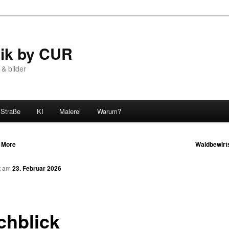
tik by CUR
 & bilder
Straße
KI
Malerei
Warum?
& More
Waldbewirt
n
ht am
23. Februar 2026
chblick