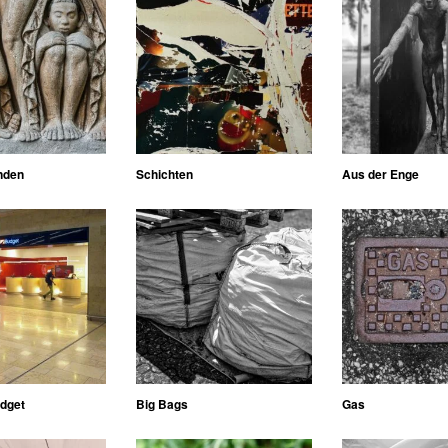
nden
Schichten
Aus der Enge
udget
Big Bags
Gas