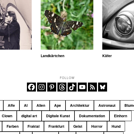
Landkärtchen
Käfer
FOLLOW
Affe
AI
Alien
Ape
Architektur
Astronaut
Blum
Clown
digital art
Digitale Kunst
Dokumentation
Einhorn
Farben
Fraktal
Frankfurt
Geist
Horror
Hund