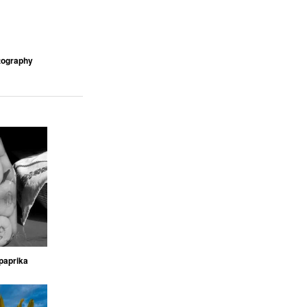
tography
paprika