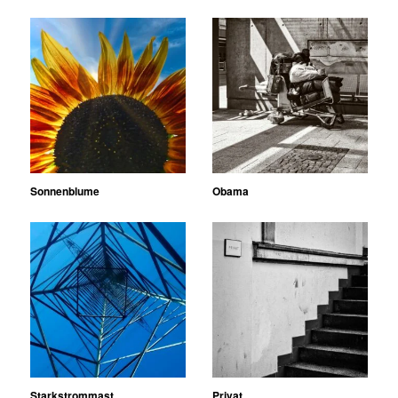
Sonnenblume
Obama
Starkstrommast
Privat