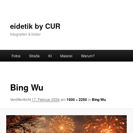
Zum
Inhalt
wechseln
eidetik by CUR
fotografien & bilder
Hauptmenü
Fotos
Straße
KI
Malerei
Warum?
Bilder-
Navigat
Bing Wu
Veröffentlicht
17. Februar 2026
am
1500 × 2250
in
Bing Wu