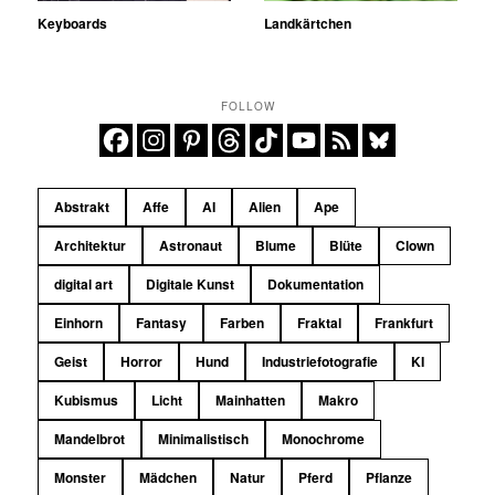
Keyboards
Landkärtchen
FOLLOW
Abstrakt
Affe
AI
Alien
Ape
Architektur
Astronaut
Blume
Blüte
Clown
digital art
Digitale Kunst
Dokumentation
Einhorn
Fantasy
Farben
Fraktal
Frankfurt
Geist
Horror
Hund
Industriefotografie
KI
Kubismus
Licht
Mainhatten
Makro
Mandelbrot
Minimalistisch
Monochrome
Monster
Mädchen
Natur
Pferd
Pflanze