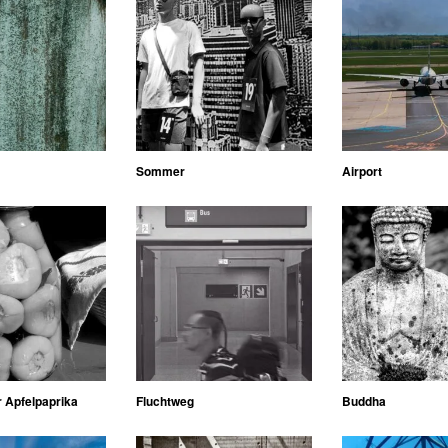
Sommer
Airport
 Apfelpaprika
Fluchtweg
Buddha