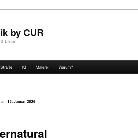
tik by CUR
 & bilder
Straße
KI
Malerei
Warum?
n
ht am
12. Januar 2026
ernatural