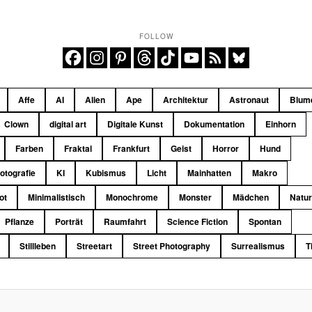
FOLLOW
Affe
AI
Alien
Ape
Architektur
Astronaut
Blum
Clown
digital art
Digitale Kunst
Dokumentation
Einhorn
Farben
Fraktal
Frankfurt
Geist
Horror
Hund
fotografie
KI
Kubismus
Licht
Mainhatten
Makro
ot
Minimalistisch
Monochrome
Monster
Mädchen
Natu
Pflanze
Porträt
Raumfahrt
Science Fiction
Spontan
Stillleben
Streetart
Street Photography
Surrealismus
T