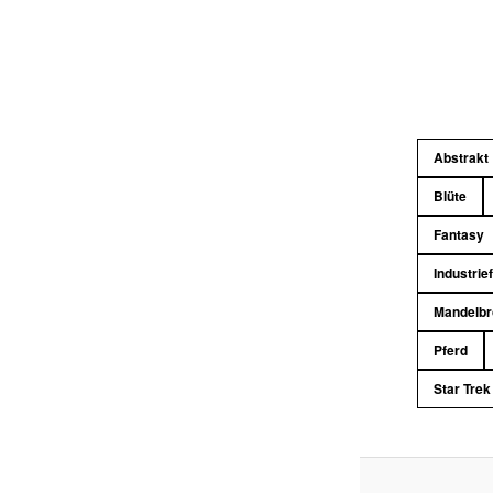
Abstrakt
Blüte
Fantasy
Industrie
Mandelbr
Pferd
Star Trek