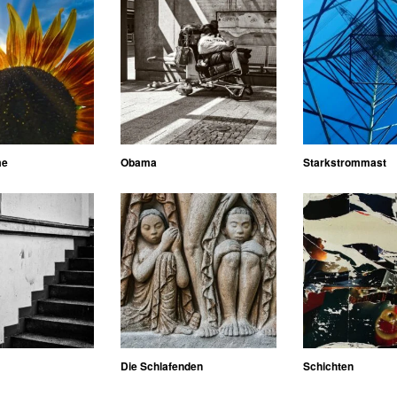
me
Obama
Starkstrommast
Die Schlafenden
Schichten