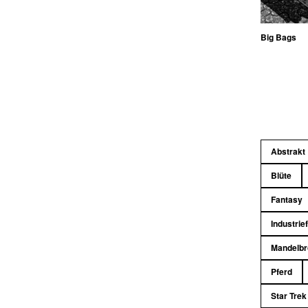
Big Bags
Abstrakt
Blüte
Fantasy
Industrie
Mandelbr
Pferd
Star Trek