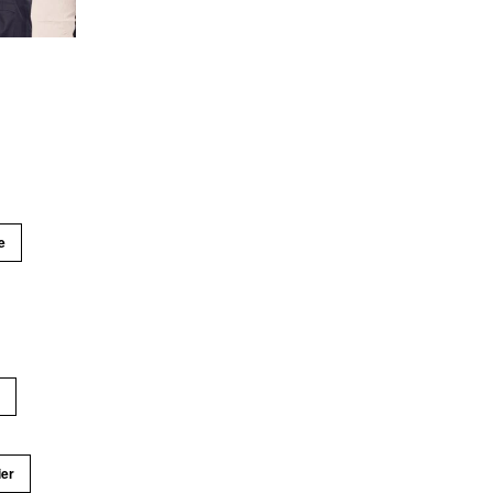
e
r
ier