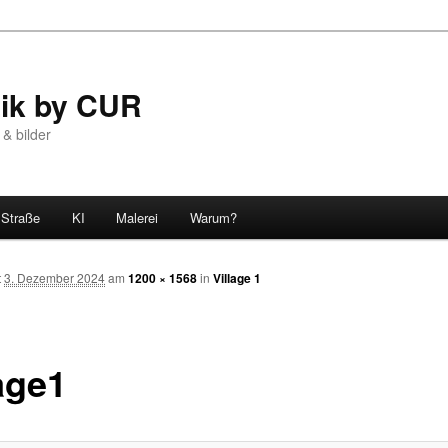
tik by CUR
 & bilder
Straße
KI
Malerei
Warum?
t
3. Dezember 2024
am
1200 × 1568
in
Village 1
age1