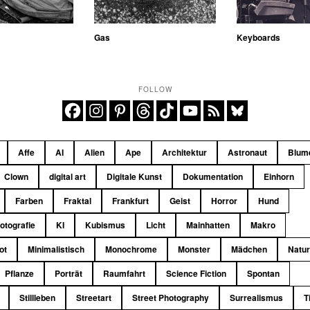
Gas
Keyboards
FOLLOW
Affe
AI
Alien
Ape
Architektur
Astronaut
Blum
Clown
digital art
Digitale Kunst
Dokumentation
Einhorn
Farben
Fraktal
Frankfurt
Geist
Horror
Hund
fotografie
KI
Kubismus
Licht
Mainhatten
Makro
ot
Minimalistisch
Monochrome
Monster
Mädchen
Natu
Pflanze
Porträt
Raumfahrt
Science Fiction
Spontan
Stillleben
Streetart
Street Photography
Surrealismus
T