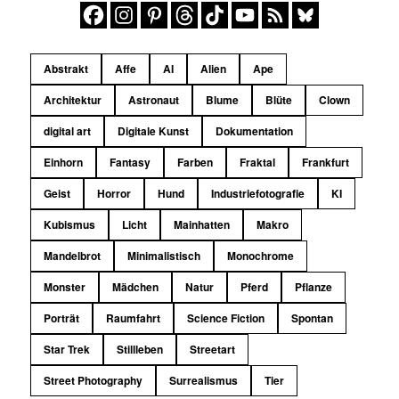
Abstrakt
Affe
AI
Alien
Ape
Architektur
Astronaut
Blume
Blüte
Clown
digital art
Digitale Kunst
Dokumentation
Einhorn
Fantasy
Farben
Fraktal
Frankfurt
Geist
Horror
Hund
Industriefotografie
KI
Kubismus
Licht
Mainhatten
Makro
Mandelbrot
Minimalistisch
Monochrome
Monster
Mädchen
Natur
Pferd
Pflanze
Porträt
Raumfahrt
Science Fiction
Spontan
Star Trek
Stillleben
Streetart
Street Photography
Surrealismus
Tier