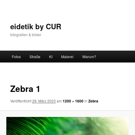
Zum
Inhalt
wechseln
eidetik by CUR
fotografien & bilder
Hauptmenü
Fotos
Straße
KI
Malerei
Warum?
Bilder-
Navigat
Zebra 1
Veröffentlicht
28. März 2023
am
1200 × 1600
in
Zebra