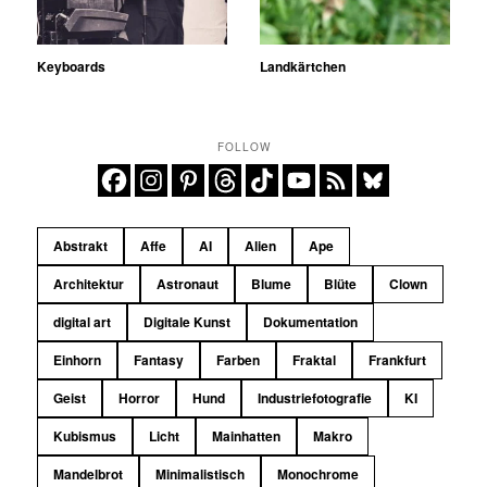
Keyboards
Landkärtchen
FOLLOW
Abstrakt
Affe
AI
Alien
Ape
Architektur
Astronaut
Blume
Blüte
Clown
digital art
Digitale Kunst
Dokumentation
Einhorn
Fantasy
Farben
Fraktal
Frankfurt
Geist
Horror
Hund
Industriefotografie
KI
Kubismus
Licht
Mainhatten
Makro
Mandelbrot
Minimalistisch
Monochrome