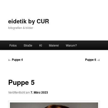
Zum
Inhalt
wechseln
eidetik by CUR
fotografien & bilder
Hauptmenü
Fotos
Straße
KI
Malerei
Warum?
Beitrags-
←
Puppe 4
Puppe 6
→
Navigation
Puppe 5
Veröffentlicht am
7. März 2023