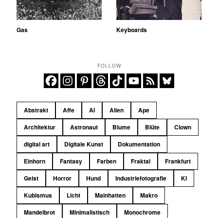
Gas
Keyboards
FOLLOW
Abstrakt
Affe
AI
Alien
Ape
Architektur
Astronaut
Blume
Blüte
Clown
digital art
Digitale Kunst
Dokumentation
Einhorn
Fantasy
Farben
Fraktal
Frankfurt
Geist
Horror
Hund
Industriefotografie
KI
Kubismus
Licht
Mainhatten
Makro
Mandelbrot
Minimalistisch
Monochrome