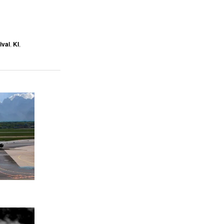
ival
,
KI
,