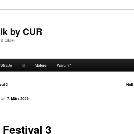
tik by CUR
 & bilder
Straße
KI
Malerei
Warum?
val 2
Holi
n
ht am
7. März 2023
 Festival 3