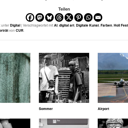
Teilen
t unter
Digital
| Verschlagwortet mit
AI
,
digital art
,
Digitale Kunst
,
Farben
,
Holi Fest
orträt
von
CUR
.
Sommer
Airport