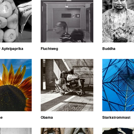
 Apfelpaprika
Fluchtweg
Buddha
me
Obama
Starkstrommast