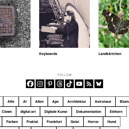
Keyboards
Landkärtchen
FOLLOW
Affe
AI
Alien
Ape
Architektur
Astronaut
Blum
Clown
digital art
Digitale Kunst
Dokumentation
Einhorn
Farben
Fraktal
Frankfurt
Geist
Horror
Hund