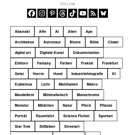
FOLLOW
Abstrakt
Affe
AI
Alien
Ape
Architektur
Astronaut
Blume
Blüte
Clown
digital art
Digitale Kunst
Dokumentation
Einhorn
Fantasy
Farben
Fraktal
Frankfurt
Geist
Horror
Hund
Industriefotografie
KI
Kubismus
Licht
Mainhatten
Makro
Mandelbrot
Minimalistisch
Monochrome
Monster
Mädchen
Natur
Pferd
Pflanze
Porträt
Raumfahrt
Science Fiction
Spontan
Star Trek
Stillleben
Streetart