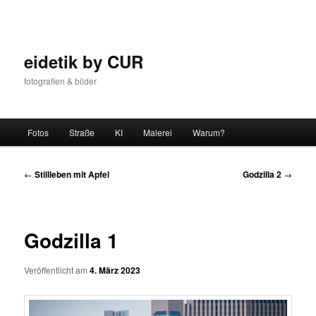
Zum
Inhalt
wechseln
eidetik by CUR
fotografien & bilder
Hauptmenü
Fotos
Straße
KI
Malerei
Warum?
Beitrags-
←
Stillleben mit Apfel
Godzilla 2
→
Navigation
Godzilla 1
Veröffentlicht am
4. März 2023