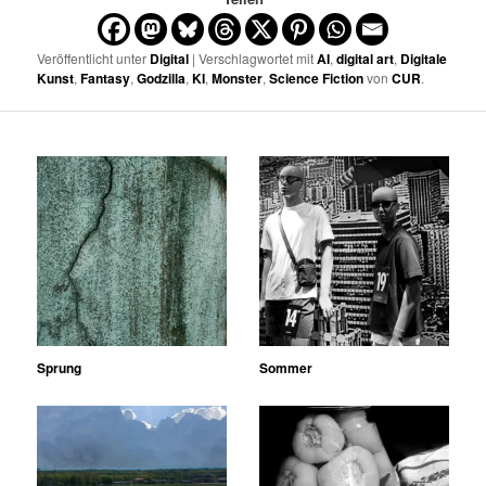
Veröffentlicht unter
Digital
| Verschlagwortet mit
AI
,
digital art
,
Digitale
Kunst
,
Fantasy
,
Godzilla
,
KI
,
Monster
,
Science Fiction
von
CUR
.
Sprung
Sommer